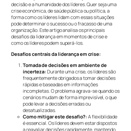
decisão e a humanidade dos líderes. Quer seja uma
crise económica, de saúde pública ou política, a
forma como os líderes lidam com essas situações
pode determinar o sucesso ou o fracasso de uma
organização. Este artigo analisa os principais
desafios da liderança em momentos de crise e
como os líderes podem superá-los.
Desafios centrais da liderança em crise:
Tomada de decisões em ambiente de
incerteza:
Durante uma crise, os líderes são
frequentemente obrigados a tomar decisões
rápidas e baseadas em informações
incompletas. O problema agrava-se quando os
cenários mudam de forma imprevisível, o que
pode levar a decisões erradas ou
desatualizadas.
Como mitigar este desafio?:
A flexibilidade
é essencial. Os líderes devem estar dispostos
a reavaliar decisões rapidamente, mantendo