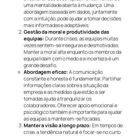
uma mentalidade aberta à mudança. Uma
abordagem baseada em dados, juntamente
com a intuição, pode ajudar a tomar decisões
mais informadas e adaptáveis.
Gestão da moral e produtividade das
equipas:
Durante crises, as equipas muitas
vezes sentem-se inseguras e desmotivadas.
Manter a moral alta enquanto os membros da
equipa lidam com o medo e a incerteza é um
grande desafio.
Abordagem eficaz:
A comunicação
constante e honesta é fundamental. Partilhar
informações claras sobre a situação da
empresa e as medidas que estão a ser
tomadas ajuda a tranquilizar os
colaboradores. Oferecer apoio emocional e
psicológico também é importante para ajudar
as equipas a manterem-se focadas.
Manter a visão a longo prazo:
Em tempos de
crise, a tendência natural é focar-se no curto