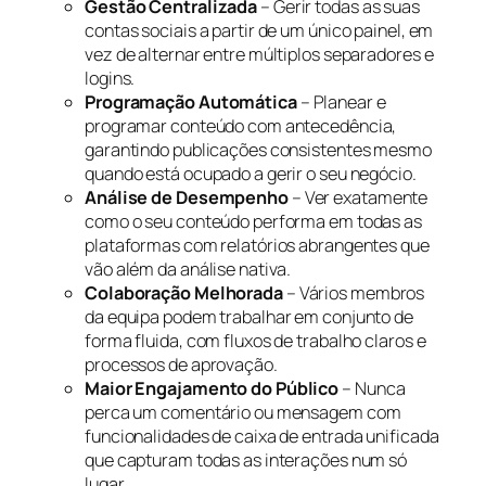
Gestão Centralizada
– Gerir todas as suas
contas sociais a partir de um único painel, em
vez de alternar entre múltiplos separadores e
logins.
Programação Automática
– Planear e
programar conteúdo com antecedência,
garantindo publicações consistentes mesmo
quando está ocupado a gerir o seu negócio.
Análise de Desempenho
– Ver exatamente
como o seu conteúdo performa em todas as
plataformas com relatórios abrangentes que
vão além da análise nativa.
Colaboração Melhorada
– Vários membros
da equipa podem trabalhar em conjunto de
forma fluida, com fluxos de trabalho claros e
processos de aprovação.
Maior Engajamento do Público
– Nunca
perca um comentário ou mensagem com
funcionalidades de caixa de entrada unificada
que capturam todas as interações num só
lugar.