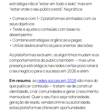
estratégia não é “estar em todo o lado”, mas sim
“estar onde o seu público está”. Na prática:
• Comece com 1–2 plataformas alinhadas com os
seus objetivos
• Teste e ajuste o conteúdo com base no
desempenho
• Combine estratégias orgânicas e pagas
• Utilize dados analíticos para orientar decisões
As plataformas evoluem, os algoritmos mudam e os
comportamentos do público também — mas uma
presença estratégica nas redes certas posicionará
o seu negócio para o sucesso em 2026 e além.
Em resumo
, as
redes sociais em 2026
são mais do
que publicar conteúdo — tratam-se de construir
identidade, criar comunidades e gerar crescimento
mensurável. Quer o seu foco seja notoriedade,
geração de leads, vendas online ou autoridade,
estas plataformas oferecem oportunidades