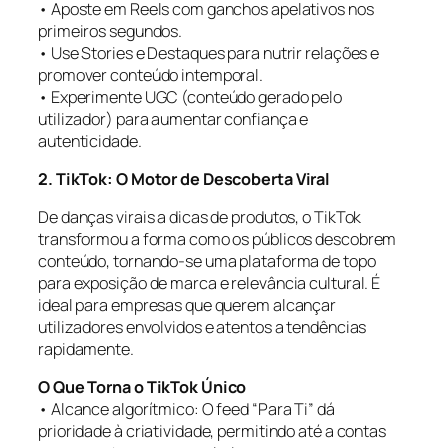
• Aposte em Reels com ganchos apelativos nos
primeiros segundos.
• Use Stories e Destaques para nutrir relações e
promover conteúdo intemporal.
• Experimente UGC (conteúdo gerado pelo
utilizador) para aumentar confiança e
autenticidade.
2. TikTok: O Motor de Descoberta Viral
De danças virais a dicas de produtos, o TikTok
transformou a forma como os públicos descobrem
conteúdo, tornando-se uma plataforma de topo
para exposição de marca e relevância cultural. É
ideal para empresas que querem alcançar
utilizadores envolvidos e atentos a tendências
rapidamente.
O Que Torna o TikTok Único
• Alcance algorítmico: O feed “Para Ti” dá
prioridade à criatividade, permitindo até a contas