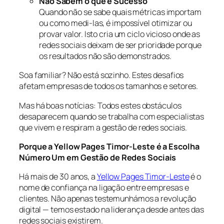
Não Sabem o que é Sucesso
Quando não se sabe quais métricas importam
ou como medi-las, é impossível otimizar ou
provar valor. Isto cria um ciclo vicioso onde as
redes sociais deixam de ser prioridade porque
os resultados não são demonstrados.
Soa familiar? Não está sozinho. Estes desafios
afetam empresas de todos os tamanhos e setores.
Mas há boas notícias: Todos estes obstáculos
desaparecem quando se trabalha com especialistas
que vivem e respiram a gestão de redes sociais.
Porque a Yellow Pages Timor-Leste é a Escolha
Número Um em Gestão de Redes Sociais
Há mais de 30 anos, a
Yellow Pages Timor-Leste
é o
nome de confiança na ligação entre empresas e
clientes. Não apenas testemunhámos a revolução
digital — temos estado na liderança desde antes das
redes sociais existirem.