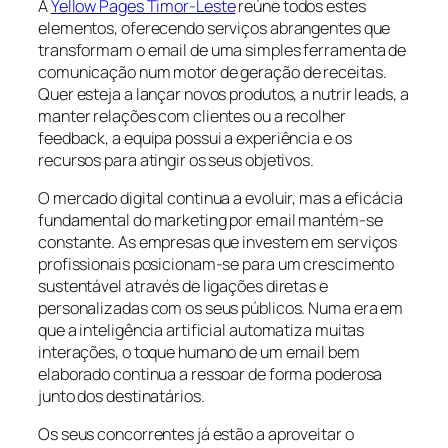
A
Yellow Pages Timor-Leste
reúne todos estes
elementos, oferecendo serviços abrangentes que
transformam o email de uma simples ferramenta de
comunicação num motor de geração de receitas.
Quer esteja a lançar novos produtos, a nutrir leads, a
manter relações com clientes ou a recolher
feedback, a equipa possui a experiência e os
recursos para atingir os seus objetivos.
O mercado digital continua a evoluir, mas a eficácia
fundamental do marketing por email mantém-se
constante. As empresas que investem em serviços
profissionais posicionam-se para um crescimento
sustentável através de ligações diretas e
personalizadas com os seus públicos. Numa era em
que a inteligência artificial automatiza muitas
interações, o toque humano de um email bem
elaborado continua a ressoar de forma poderosa
junto dos destinatários.
Os seus concorrentes já estão a aproveitar o