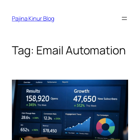
Skip
to
Pajina Kinur Blog
content
Tag:
Email Automation