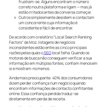
frustram-se. Alguns encontram o número
correto noutra plataforma e ligam — mas já
estão irritados antes da conversa começar.
Outros simplesmente desistem e contactam
um concorrente cuja informação é
consistente e fácil de encontrar.
De acordo com o relatório “Local Search Ranking
Factors” da Moz, listagens de negócios
inconsistentes estão entre as cinco principais
razões pelas quais o
SEO
local falha. Quando os
motores de busca não conseguem verificar a sua
informação em múltiplas fontes, confiam menos em
si e mostram-no menos.
Ainda mais preocupante: 40% dos consumidores
dizem perder confiança num negócio quando
encontram informações de contacto conflitantes
online. Essa confiança perdida traduz-se
diretamente em perda de receita.