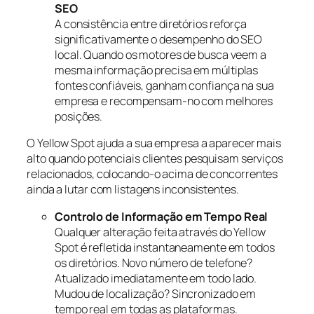
SEO
A consistência entre diretórios reforça
significativamente o desempenho do SEO
local. Quando os motores de busca veem a
mesma informação precisa em múltiplas
fontes confiáveis, ganham confiança na sua
empresa e recompensam-no com melhores
posições.
O Yellow Spot ajuda a sua empresa a aparecer mais
alto quando potenciais clientes pesquisam serviços
relacionados, colocando-o acima de concorrentes
ainda a lutar com listagens inconsistentes.
Controlo de Informação em Tempo Real
Qualquer alteração feita através do Yellow
Spot é refletida instantaneamente em todos
os diretórios. Novo número de telefone?
Atualizado imediatamente em todo lado.
Mudou de localização? Sincronizado em
tempo real em todas as plataformas.