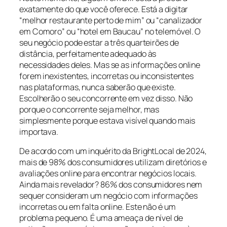
exatamente do que você oferece. Está a digitar
“melhor restaurante perto de mim” ou “canalizador
em Comoro” ou “hotel em Baucau” no telemóvel. O
seu negócio pode estar a três quarteirões de
distância, perfeitamente adequado às
necessidades deles. Mas se as informações online
forem inexistentes, incorretas ou inconsistentes
nas plataformas, nunca saberão que existe.
Escolherão o seu concorrente em vez disso. Não
porque o concorrente seja melhor, mas
simplesmente porque estava visível quando mais
importava.
De acordo com um inquérito da BrightLocal de 2024,
mais de 98% dos consumidores utilizam diretórios e
avaliações online para encontrar negócios locais.
Ainda mais revelador? 86% dos consumidores nem
sequer consideram um negócio com informações
incorretas ou em falta online. Este não é um
problema pequeno. É uma ameaça de nível de