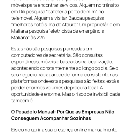
móveis para encontrar serviços. Alguém no trânsito
em Díli pesquisa “cafeteria perto de mim” no
telemóvel. Alguém a visitar Baucau pesquisa
“melhores hotéis Ilha de Atauro”. Um proprietário em
Maliana pesquisa “eletricista de emergência
Maliana” às 22h.
Estas não são pesquisas planeadas em
computadores de secretária. São consultas
espontâneas, móveis e baseadas na localização,
acontecendo constantemente ao longo do dia. Se o
seu negócio não aparece de forma consistente nas
plataformas onde estas pesquisas são feitas, está a
perder enormes volumes de procura local. A
oportunidade é enorme. Mas o risco de invisibilidade
também é.
O Pesadelo Manual: Por Que as Empresas Não
Conseguem Acompanhar Sozinhas
Eis como gerir a sua presença online manualmente