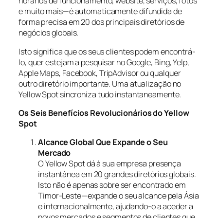
horários de funcionamento, website, serviços, fotos
e muito mais—é automaticamente difundida de
forma precisa em 20 dos principais diretórios de
negócios globais.
Isto significa que os seus clientes podem encontrá-
lo, quer estejam a pesquisar no Google, Bing, Yelp,
Apple Maps, Facebook, TripAdvisor ou qualquer
outro diretório importante. Uma atualização no
Yellow Spot sincroniza tudo instantaneamente.
Os Seis Benefícios Revolucionários do Yellow
Spot
Alcance Global Que Expande o Seu
Mercado
O Yellow Spot dá à sua empresa presença
instantânea em 20 grandes diretórios globais.
Isto não é apenas sobre ser encontrado em
Timor-Leste—expande o seu alcance pela Ásia
e internacionalmente, ajudando-o a aceder a
novos mercados e segmentos de clientes que