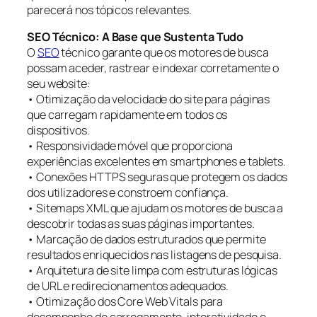
parecerá nos tópicos relevantes.
SEO Técnico: A Base que Sustenta Tudo
O
SEO
técnico garante que os motores de busca
possam aceder, rastrear e indexar corretamente o
seu website:
• Otimização da velocidade do site para páginas
que carregam rapidamente em todos os
dispositivos.
• Responsividade móvel que proporciona
experiências excelentes em smartphones e tablets.
• Conexões HTTPS seguras que protegem os dados
dos utilizadores e constroem confiança.
• Sitemaps XML que ajudam os motores de busca a
descobrir todas as suas páginas importantes.
• Marcação de dados estruturados que permite
resultados enriquecidos nas listagens de pesquisa.
• Arquitetura de site limpa com estruturas lógicas
de URL e redirecionamentos adequados.
• Otimização dos Core Web Vitals para
desempenho de carregamento, interatividade e