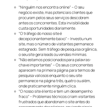
“Ninguém nos encontra online” – O seu
negócio existe, mas potenciais clientes que
procuram pelos seus serviços descobrem
antes os concorrentes. Esta invisibilidade
custa oportunidades diariamente.
“O tráfego do nosso site é
decepcionantemente baixo” – Investiu num
site, mas o número de visitantes permanece
estagnado. Sem tráfego de pesquisa orgânica,
o seu site gera leads ou vendas mínimas.
“Não estamos posicionados para palavras-
chave importantes” – Os seus concorrentes
aparecem na primeira página para termos de
pesquisa valiosos enquanto o seu site
permanece na página três, quatro ou além,
onde praticamente ninguém clica.
“O nosso site é lento e tem um desempenho
fraco” – Problemas técnicos criam visitantes
frustrados que abandonam o site antes do