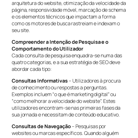
arquitetura do website, otimização da velocidade da
página, responsividade móvel, marcação de schema
e os elementos técnicos que impactam a forma
como os motores de busca rastreiam e indexam o
seu site.
Compreender a Intenção de Pesquisa e o
Comportamento do Utilizador
Cada consulta de pesquisa enquadra-se numa das
quatro categorias, e a sua estratégia de SEO deve
abordar cada tipo:
Consultas Informativas
– Utilizadores à procura
de conhecimento ou respostas a perguntas.
Exemplos incluem “o que é marketing digital” ou
“como melhorar a velocidade do website”. Estes
utilizadores encontram-se nas primeiras fases da
sua jornada e necessitam de conteúdo educativo.
Consultas de Navegação
– Pesquisas por
websites ou marcas específicos. Quando alguém