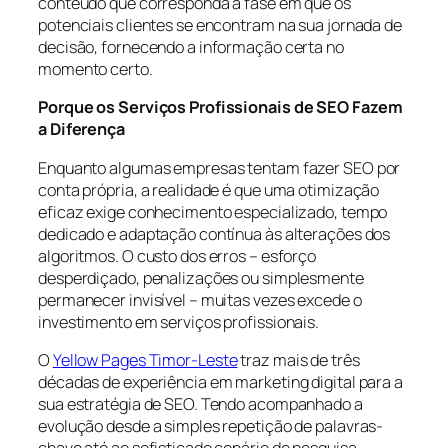
conteúdo que corresponda à fase em que os
potenciais clientes se encontram na sua jornada de
decisão, fornecendo a informação certa no
momento certo.
Porque os Serviços Profissionais de SEO Fazem
a Diferença
Enquanto algumas empresas tentam fazer SEO por
conta própria, a realidade é que uma otimização
eficaz exige conhecimento especializado, tempo
dedicado e adaptação contínua às alterações dos
algoritmos. O custo dos erros – esforço
desperdiçado, penalizações ou simplesmente
permanecer invisível – muitas vezes excede o
investimento em serviços profissionais.
O
Yellow Pages Timor-Leste
traz mais de três
décadas de experiência em marketing digital para a
sua estratégia de SEO. Tendo acompanhado a
evolução desde a simples repetição de palavras-
chave até ao sofisticado cenário de pesquisa