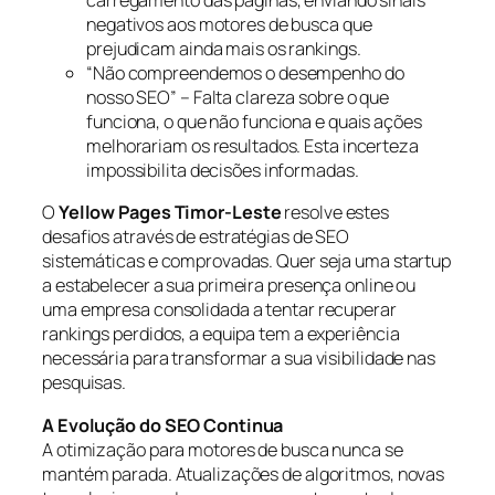
carregamento das páginas, enviando sinais
negativos aos motores de busca que
prejudicam ainda mais os rankings.
“Não compreendemos o desempenho do
nosso SEO” – Falta clareza sobre o que
funciona, o que não funciona e quais ações
melhorariam os resultados. Esta incerteza
impossibilita decisões informadas.
O
Yellow Pages Timor-Leste
resolve estes
desafios através de estratégias de SEO
sistemáticas e comprovadas. Quer seja uma startup
a estabelecer a sua primeira presença online ou
uma empresa consolidada a tentar recuperar
rankings perdidos, a equipa tem a experiência
necessária para transformar a sua visibilidade nas
pesquisas.
A Evolução do SEO Continua
A otimização para motores de busca nunca se
mantém parada. Atualizações de algoritmos, novas