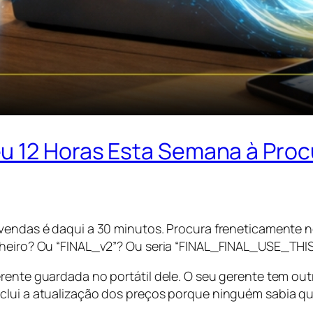
u 12 Horas Esta Semana à Procu
 vendas é daqui a 30 minutos. Procura freneticamente n
icheiro? Ou “FINAL_v2”? Ou seria “FINAL_FINAL_USE_TH
erente guardada no portátil dele. O seu gerente tem ou
lui a atualização dos preços porque ninguém sabia qual 