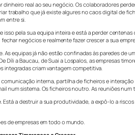
r dinheiro real ao seu negócio. Os colaboradores perd
iar trabalho que já existe algures no caos digital de fi
m entre si.
e isso pela sua equipa inteira e está a perder centena
s, fechar negócios e realmente fazer crescer a sua empr
s equipas já não estão confinadas às paredes de um e
e Díli a Baucau, de Suai a Lospalos, as empresas timo
es integradas criam vantagem competitiva.
 comunicação interna, partilha de ficheiros e interaç
mail num sistema. Os ficheiros noutro. As reuniões num
stá a destruir a sua produtividade, a expô-lo a riscos
lhões de empresas em todo o mundo.