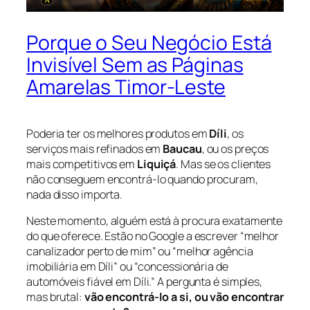
Porque o Seu Negócio Está
Invisível Sem as Páginas
Amarelas Timor-Leste
Poderia ter os melhores produtos em
Díli
, os
serviços mais refinados em
Baucau
, ou os preços
mais competitivos em
Liquiçá
. Mas se os clientes
não conseguem encontrá-lo quando procuram,
nada disso importa.
Neste momento, alguém está à procura exatamente
do que oferece. Estão no Google a escrever “melhor
canalizador perto de mim” ou “melhor agência
imobiliária em Díli” ou “concessionária de
automóveis fiável em Díli.” A pergunta é simples,
mas brutal:
vão encontrá-lo a si, ou vão encontrar