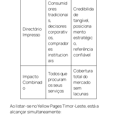
Consumid
ores
Credibilida
tradicionai
de
s,
tangível,
decisores
posiciona
Directório
corporativ
mento
Impresso
os,
estratégic
comprador
o,
es
referência
institucion
confiável
ais
Cobertura
Todos que
Impacto
total do
procuram
Combinad
mercado
os seus
o
sem
serviços
lacunas
Ao listar-se no Yellow Pages Timor-Leste, está a
alcançar simultaneamente: