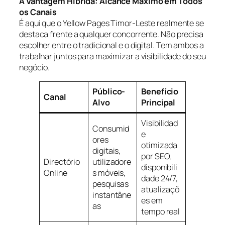
A Vantagem Híbrida: Alcance Máximo em Todos
os Canais
É aqui que o Yellow Pages Timor-Leste realmente se
destaca frente a qualquer concorrente. Não precisa
escolher entre o tradicional e o digital. Tem ambos a
trabalhar juntos para maximizar a visibilidade do seu
negócio.
Público-
Benefício
Canal
Alvo
Principal
Visibilidad
Consumid
e
ores
otimizada
digitais,
por SEO,
Directório
utilizadore
disponibili
Online
s móveis,
dade 24/7,
pesquisas
atualizaçõ
instantâne
es em
as
tempo real