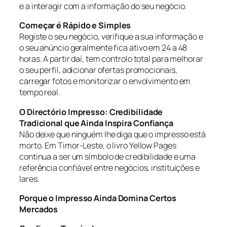
e a interagir com a informação do seu negócio.
Começar é Rápido e Simples
Registe o seu negócio, verifique a sua informação e
o seu anúncio geralmente fica ativo em 24 a 48
horas. A partir daí, tem controlo total para melhorar
o seu perfil, adicionar ofertas promocionais,
carregar fotos e monitorizar o envolvimento em
tempo real.
O Directório Impresso: Credibilidade
Tradicional que Ainda Inspira Confiança
Não deixe que ninguém lhe diga que o impresso está
morto. Em Timor-Leste, o livro Yellow Pages
continua a ser um símbolo de credibilidade e uma
referência confiável entre negócios, instituições e
lares.
Porque o Impresso Ainda Domina Certos
Mercados