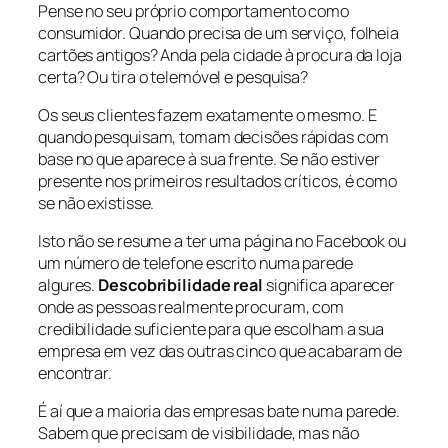
Pense no seu próprio comportamento como
consumidor. Quando precisa de um serviço, folheia
cartões antigos? Anda pela cidade à procura da loja
certa? Ou tira o telemóvel e pesquisa?
Os seus clientes fazem exatamente o mesmo. E
quando pesquisam, tomam decisões rápidas com
base no que aparece à sua frente. Se não estiver
presente nos primeiros resultados críticos, é como
se não existisse.
Isto não se resume a ter uma página no Facebook ou
um número de telefone escrito numa parede
algures.
Descobribilidade real
significa aparecer
onde as pessoas realmente procuram, com
credibilidade suficiente para que escolham a sua
empresa em vez das outras cinco que acabaram de
encontrar.
É aí que a maioria das empresas bate numa parede.
Sabem que precisam de visibilidade, mas não