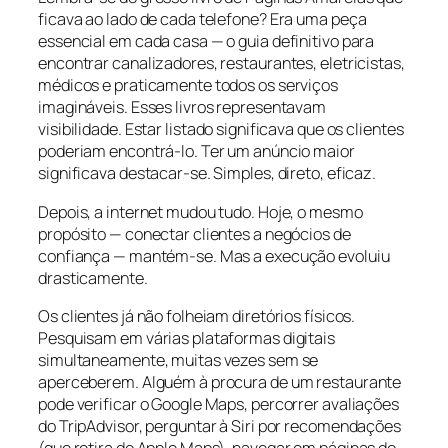
ficava ao lado de cada telefone? Era uma peça
essencial em cada casa — o guia definitivo para
encontrar canalizadores, restaurantes, eletricistas,
médicos e praticamente todos os serviços
imagináveis. Esses livros representavam
visibilidade. Estar listado significava que os clientes
poderiam encontrá-lo. Ter um anúncio maior
significava destacar-se. Simples, direto, eficaz.
Depois, a internet mudou tudo. Hoje, o mesmo
propósito — conectar clientes a negócios de
confiança — mantém-se. Mas a execução evoluiu
drasticamente.
Os clientes já não folheiam diretórios físicos.
Pesquisam em várias plataformas digitais
simultaneamente, muitas vezes sem se
aperceberem. Alguém à procura de um restaurante
pode verificar o Google Maps, percorrer avaliações
do TripAdvisor, perguntar à Siri por recomendações
(que retira do Apple Maps), navegar em páginas do