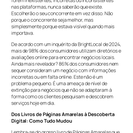
forem inexistentes, incorretas ou inconsistentes
nas plataformas, nunca saberão que existe.
Escolherão o seu concorrente em vez disso. Não
porque o concorrente seja melhor, mas
simplesmente porque estava visível quando mais
importava.
De acordo com um inquérito da BrightLocal de 2024,
mais de 98% dos consumidores utilizam diretórios e
avaliações online para encontrar negócios locais.
Ainda mais revelador? 86% dos consumidores nem
sequer consideram um negócio com informações
incorretas ou em falta online. Este não é um
problema pequeno. É uma ameaça de nível de
extinção para negócios que não se adaptaram à
forma como os clientes pesquisam e descobrem
serviços hoje em dia.
Dos Livros de Páginas Amarelas à Descoberta
Digital: Como Tudo Mudou
Lembra-se do grosso livro de Páginas Amarelas que