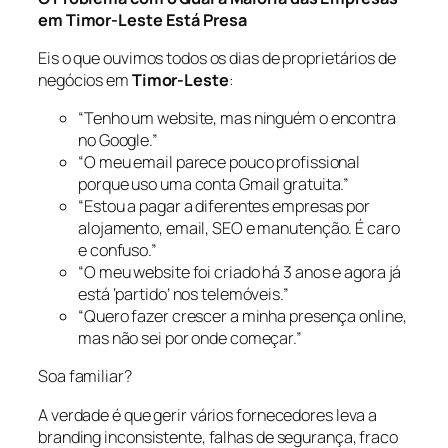
em Timor-Leste Está Presa
Eis o que ouvimos todos os dias de proprietários de
negócios em
Timor-Leste
:
“Tenho um website, mas ninguém o encontra
no Google.”
“O meu email parece pouco profissional
porque uso uma conta Gmail gratuita.”
“Estou a pagar a diferentes empresas por
alojamento, email, SEO e manutenção. É caro
e confuso.”
“O meu website foi criado há 3 anos e agora já
está ‘partido’ nos telemóveis.”
“Quero fazer crescer a minha presença online,
mas não sei por onde começar.”
Soa familiar?
A verdade é que gerir vários fornecedores leva a
branding inconsistente, falhas de segurança, fraco