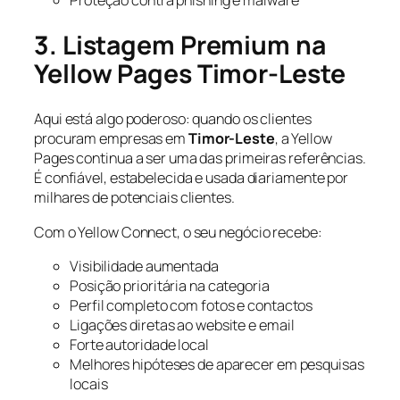
Proteção contra phishing e malware
3. Listagem Premium na
Yellow Pages Timor-Leste
Aqui está algo poderoso: quando os clientes
procuram empresas em
Timor-Leste
, a Yellow
Pages continua a ser uma das primeiras referências.
É confiável, estabelecida e usada diariamente por
milhares de potenciais clientes.
Com o Yellow Connect, o seu negócio recebe:
Visibilidade aumentada
Posição prioritária na categoria
Perfil completo com fotos e contactos
Ligações diretas ao website e email
Forte autoridade local
Melhores hipóteses de aparecer em pesquisas
locais