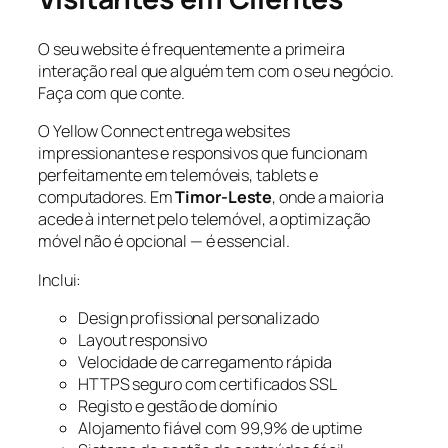
O seu website é frequentemente a primeira
interação real que alguém tem com o seu negócio.
Faça com que conte.
O Yellow Connect entrega websites
impressionantes e responsivos que funcionam
perfeitamente em telemóveis, tablets e
computadores. Em
Timor-Leste
, onde a maioria
acede à internet pelo telemóvel, a optimização
móvel não é opcional — é essencial.
Inclui:
Design profissional personalizado
Layout responsivo
Velocidade de carregamento rápida
HTTPS seguro com certificados SSL
Registo e gestão de domínio
Alojamento fiável com 99,9% de uptime