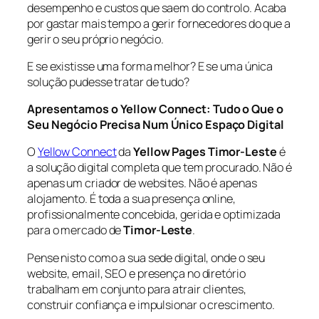
desempenho e custos que saem do controlo. Acaba
por gastar mais tempo a gerir fornecedores do que a
gerir o seu próprio negócio.
E se existisse uma forma melhor? E se uma única
solução pudesse tratar de tudo?
Apresentamos o Yellow Connect: Tudo o Que o
Seu Negócio Precisa Num Único Espaço Digital
O
Yellow Connect
da
Yellow Pages Timor-Leste
é
a solução digital completa que tem procurado. Não é
apenas um criador de websites. Não é apenas
alojamento. É toda a sua presença online,
profissionalmente concebida, gerida e optimizada
para o mercado de
Timor-Leste
.
Pense nisto como a sua sede digital, onde o seu
website, email, SEO e presença no diretório
trabalham em conjunto para atrair clientes,
construir confiança e impulsionar o crescimento.