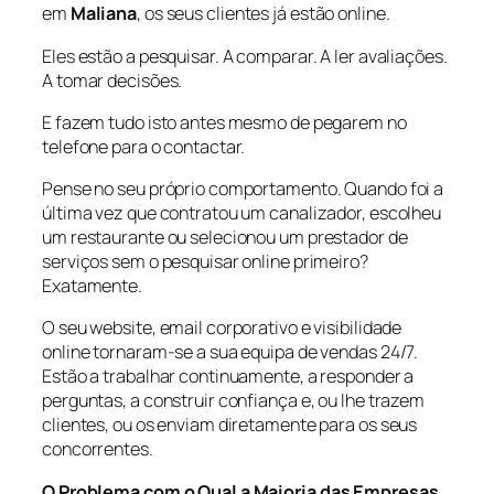
em
Maliana
, os seus clientes já estão online.
Eles estão a pesquisar. A comparar. A ler avaliações.
A tomar decisões.
E fazem tudo isto antes mesmo de pegarem no
telefone para o contactar.
Pense no seu próprio comportamento. Quando foi a
última vez que contratou um canalizador, escolheu
um restaurante ou selecionou um prestador de
serviços sem o pesquisar online primeiro?
Exatamente.
O seu website, email corporativo e visibilidade
online tornaram-se a sua equipa de vendas 24/7.
Estão a trabalhar continuamente, a responder a
perguntas, a construir confiança e, ou lhe trazem
clientes, ou os enviam diretamente para os seus
concorrentes.
O Problema com o Qual a Maioria das Empresas